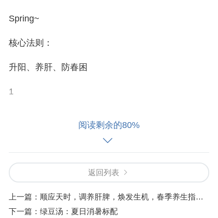
Spring~
核心法则：
升阳、养肝、防春困
1
顺应阳气生发
阅读剩余的80%
春季养生的核心在于顺应阳气生发。除早睡早起、
多到户外活动外，还可通过以下方法促进阳气生
发。
返回列表
晨起后，可进行简单的拉伸运动，如双手向上伸
上一篇：
顺应天时，调养肝脾，焕发生机，春季养生指南！
直，踮起脚尖，缓慢伸展身体，重复数次，帮助阳
下一篇：
绿豆汤：夏日消暑标配