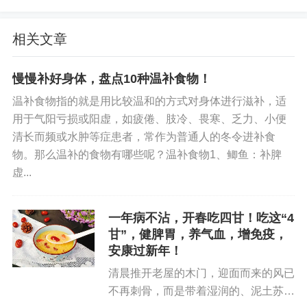
气从体内向外舒展。
相关文章
图片
晒太阳也是升阳的好方法，选择在上午9至11点，背
慢慢补好身体，盘点10种温补食物！
对太阳，让阳光照射背部的督脉和膀胱经，每次15
温补食物指的就是用比较温和的方式对身体进行滋补，适
至30分钟，能起到温煦阳气、驱散寒气的作用 。
用于气阳亏损或阳虚，如疲倦、肢冷、畏寒、乏力、小便
清长而频或水肿等症患者，常作为普通人的冬令进补食
梳头养生法，用木质梳子从前额向后脑勺梳理头
物。那么温补的食物有哪些呢？温补食物1、鲫鱼：补脾
发，力度适中，每次梳理3至5分钟，可刺激头部穴
虚...
位，促进头部气血运行，有助于阳气的生发。
一年病不沾，开春吃四甘！吃这“4
2
甘”，健脾胃，养气血，增免疫，
安康过新年！
养肝为先
清晨推开老屋的木门，迎面而来的风已
不再刺骨，而是带着湿润的、泥土苏醒
春季与肝相应，养肝是春季养生的关键。