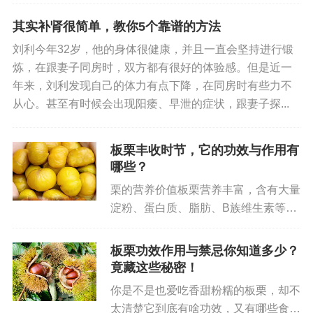
的气息。院子里的李树梢头，悄悄鼓起
了米粒大小的芽苞。母亲从厨房探出
在饮食上，可适当多食用一些绿色的蔬菜，如菠
其实补肾很简单，教你5个靠谱的方法
头：“今天开始熬小米红枣粥，春天到
菜、芹菜、韭菜等，这些蔬菜具有养肝、清肝热的
刘利今年32岁，他的身体很健康，并且一直会坚持进行锻
了，该吃点‘甜’的了。”这里的“...
作用。此外，酸味入肝，适当食用一些酸性食物，
炼，在跟妻子同房时，双方都有很好的体验感。但是近一
如山楂、乌梅等，可收敛肝气，但不宜过量，以免
年来，刘利发现自己的体力有点下降，在同房时有些力不
从心。甚至有时候会出现阳痿、早泄的症状，跟妻子探...
使肝气过于收敛，影响阳气的生发。
图片
板栗丰收时节，它的功效与作用有
哪些？
情志方面，保持心情愉悦，避免生气、焦虑等不良
栗的营养价值板栗营养丰富，含有大量
情绪，因为情绪波动过大容易导致肝气郁结。
淀粉、蛋白质、脂肪、B族维生素等多
种营养素。据权威营养机构研究，每
生活中，要注意避免熬夜，保证充足的睡眠，因为
100克板栗中含蛋白质4.2克，脂肪0.7
板栗功效作用与禁忌你知道多少？
夜晚是肝脏排毒、修复的重要时段，良好的睡眠有
克，碳水化合物42.2克，能为人体提供
竟藏这些秘密！
助于肝脏的养护。
较多的热能。而且板栗...
你是不是也爱吃香甜粉糯的板栗，却不
3
太清楚它到底有啥功效，又有哪些食用