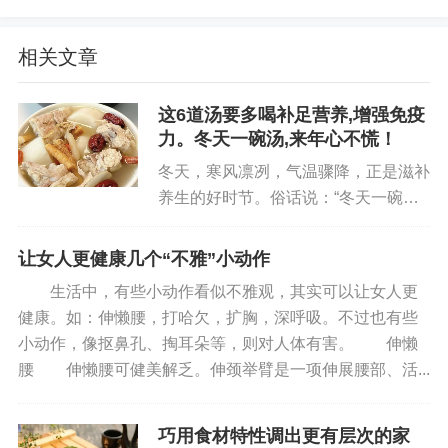
- 此外，红枣中的蛋白质（约3.2克/100克）、B
族维生素（如维生素B2）能辅助调节气血，对气血
相关文章
不足导致的乏力、面色苍白、月经不调有明显改
善。
这6道汤要多喝补足营养,增强免疫
力。冬天一碗汤,来年心不慌！
银耳红枣汤的“安全底色”：天然食材的“零负担”优势
冬天，寒风凛冽，气温骤降，正是滋补
养生的好时节。俗话说：“冬天一碗
与添加了香精、防腐剂的加工饮品不同，银耳
汤，来年心不慌。”一碗热腾腾的汤，
红枣汤的食材均为天然可食的药食同源材料：
不仅能驱寒暖身，更能补足营养，增强
让女人更健康几个“不雅”小动作
免疫力，为来年的健康打下坚实的基
- 银耳是真菌类食材，富含植物胶质（约占干重
生活中，有些小动作看似不雅观，其实可以让女人更
础。分享给大家6道营养汤的做法，
的30%），无任何毒性；
健康。如：伸懒腰，打哈欠，扩胸，深呼吸。不过也有些
喝...
小动作，像抠鼻孔、掏耳朵等，则对人体有害。 伸懒
- 红枣是鼠李科植物的果实，肉质紧实，无人工
腰 伸懒腰可健美解乏。伸颈举臂是一项伸展腰部、活...
添加；
巧用食材特性调出更有层次的家
- 百合、枸杞同样是传统滋补食材，均经过长期