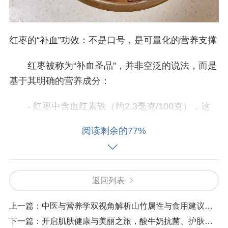
红枣的“补血”功效：不是口号，是可量化的营养支撑
红枣被称为“补血圣品”，并非空泛的说法，而是
基于其明确的营养成分：
- 红枣中含血红素铁（约2.3毫克/100克），这
种铁是人体易吸收的“二价铁”，能直接参与血红蛋白
阅读剩余的77%
的合成，改善缺铁性贫血；
- 红枣中还含维生素C（约24毫克/100克），能
促进铁的吸收转化——单吃红枣时，铁的吸收率约
返回列表
5%，但搭配银耳中的植物多糖（能提升肠道对铁的
上一篇：
中医与营养学双视角解析山竹属性与食用建议，它是热性还是凉性？
转运能力），吸收率可提升至10%-15%；
下一篇：
开启肌肤健康与美丽之旅，酸牛奶抗菌、护肤、美容！