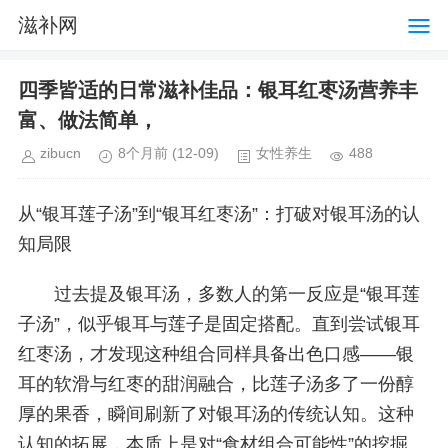
滋补网
四季皆适的日常滋补佳品：银耳红枣汤营养丰
富、做法简单，
zibucn
8个月前
(12-09)
女性养生
488
从“银耳莲子汤”到“银耳红枣汤”：打破对银耳汤的认
知局限
过去提及银耳汤，多数人的第一反应是“银耳莲
子汤”，似乎银耳与莲子是固定搭配。直到尝试银耳
红枣汤，才发现这种组合同样具备出色口感——银
耳的软滑与红枣的甜润融合，比莲子汤多了一份醇
厚的果香，瞬间刷新了对银耳汤的传统认知。这种
认知的拓展，本质上是对“食材组合可能性”的挖掘