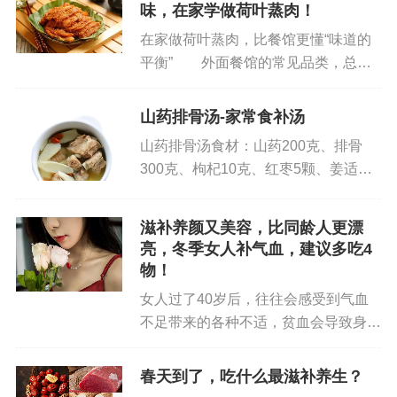
味，在家学做荷叶蒸肉！
食用验证安全。
在家做荷叶蒸肉，比餐馆更懂“味道的
平衡” 外面餐馆的常见品类，总绕
整道汤的烹饪过程仅用清水慢炖，未添加任何
不开麻辣烫、水饺、火锅、炒菜这几
化学成分，保留了食材的原始营养。长期饮用不会
类。它们的共性很明显——依赖预制复
山药排骨汤-家常食补汤
对身体造成负担，反而能通过持续补充胶质、维生
合调料提味：麻辣烫用骨汤膏调出“浓
素、矿物质，逐步提升身体的营养储备——这也是
山药排骨汤食材：山药200克、排骨
醇”，火锅靠底料包堆出“厚重”，...
300克、枸杞10克、红枣5颗、姜适
它能成为“日常滋补汤”的核心原因。
量、葱适量、料酒适量、盐适量。做
银耳红枣汤的具体做法：细节决定“胶质析出率”与口
法：1. 排骨洗净，切成小段，冷水下
滋补养颜又美容，比同龄人更漂
锅，加入适量料酒和姜片，焯水后捞出
感
亮，冬季女人补气血，建议多吃4
备用。2. 山药去皮，切成小...
物！
材料选择的“小讲究”
女人过了40岁后，往往会感受到气血
不足带来的各种不适，贫血会导致身体
- 银耳：选朵大、色白、无异味的干银耳（避免
虚弱、疲劳乏力，甚至面容起色差等问
选发黄、有霉味的，可能是陈货），其胶质含量更
题，补充气血成为中年女性维持健康和
春天到了，吃什么最滋补养生？
高；
活力的重要策略之一。补气血，日常饮