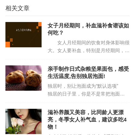
中才不容易破碎。葱和姜也是必不可少的，它们能
相关文章
为菜肴增添独特的香味。还要准备一汤匙剁椒，剁
椒的辣味能赋予这道菜灵魂，喜欢更辣口味的可以
女子月经期间，补血滋补食谱该如
适当多放一些。另外，水淀粉、盐、鸡精和香油也
何吃？
需提前备好，这些调料能让菜肴的味道更加丰富。
女人月经期间的饮食对身体影响很
大。女人要补血，特别是月经期间，但
烹饪步骤
是切不可盲目补血。吃错了，会导致经
血量少、腹痛、经血排不干净等状况；
亲手制作日式杂粮坚果面包，感受
1. **爆香调料**：起油锅，让油慢慢烧热。待油
吃对了，不仅可以调整体质，还能改善
生活温度,告别独居泡面!
温合适后，将切好的葱、姜放入锅中，瞬间，锅中
月经不顺。以下我们一起来看看月...
独居时，别让泡面成为“默认选项”
便弥漫出一股浓郁的香味。接着，加入一汤匙剁椒
独居的日子里，你是不是常把泡面
进行煸炒。随着铲子的翻动，剁椒在热油中翻滚，
当“救急餐”？开水一冲、三分钟搞定，
红油逐渐被煸炒出来，那鲜艳的色泽让人看了就食
确实快捷，但吃多了总少点“生活的温
滋补养颜又美容，比同龄人更漂
欲大增。
度”——明明花半小时就能做份能嚼到
亮，冬季女人补气血，建议多吃4
坚果香、麦香的面包，为什么要让...
物！
2. **放入豆腐**：把提前洗净并切成小块的豆腐