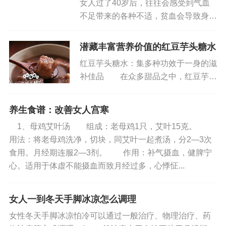
女人过了40岁后，往往会感受到气血
小心翼翼地倒入锅中。切豆腐时，大小要均匀，这
不足带来的各种不适，贫血会导致身体
样在烹饪过程中才能受热均匀。倒入豆腐后，用铲
虚弱、疲劳乏力，甚至面容起色差等问
子小心地翻炒一下，注意动作要轻柔，避免豆腐破
题，补充气血成为中年女性维持健康和
潜藏丰富营养价值的红豆芋头糖水
碎。
活力的重要策略之一。补气血，日常饮
红豆芋头糖水：集多种功效于一身的滋
食调理来补血可能是更自然、更健...
补佳品 在众多甜品之中，红豆芋头
3. **加水炖煮**：翻炒片刻后，倒入适量的水，
糖水可谓是一颗璀璨的明珠，其营养价
水量以刚好没过豆腐为宜。盖上锅盖，用大火将水
值丰富多样，对人体有着诸多益处，尤
烧开。水开后，转成小火慢慢炖煮3 - 5分钟。在炖
养生食谱：改善女人宫寒
其在补气血、利小便和消水肿这几个方
煮的过程中，豆腐会充分吸收汤汁的味道，变得更
1、母鸡艾叶汤 组成：老母鸡1只，艾叶15克。
面表现突出。补气血，焕发生机 ...
加入味。
用法：将老母鸡洗净，切块，同艾叶一起煮汤，分2―3次
食用。月经期连服2―3剂。 作用：补气摄血，健脾宁
4. **勾芡调味**：时间一到，打开锅盖，此时可
心。适用于体虚不能摄血而致月经过多，心悸怔...
以看到汤汁变得更加浓郁。接着，倒入水淀粉进行
勾薄芡，让汤汁变得更加浓稠。然后加入少许盐和
女人一到冬天手脚冰凉怎么调理
鸡精进行调味，根据个人口味调整用量，搅拌均
女性冬天手脚冰凉怕冷可以通过一般治疗、物理治疗、药
匀，让味道充分融合。最后，关火，淋上一些香