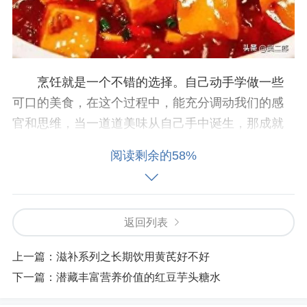
烹饪就是一个不错的选择。自己动手学做一些
可口的美食，在这个过程中，能充分调动我们的感
官和思维，当一道道美味从自己手中诞生，那成就
感会激发我们内心的正能量，让我们重新感受到生
阅读剩余的58%
活的乐趣。接下来，就和我一起学做一道家常辣豆
腐，为生活增添一份别样的滋味。
准备工作
返回列表
要做出美味的家常辣豆腐，首先得准备好原
上一篇：
滋补系列之长期饮用黄芪好不好
料。需要一块鲜嫩的豆腐，它是这道菜的主角，豆
下一篇：
潜藏丰富营养价值的红豆芋头糖水
腐要挑选质地紧实、表面光滑的，这样在烹饪过程