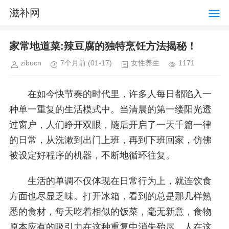
滋补网
家常地道菜:辣豆腐的独特烹饪方法揭秘！
zibucn
7个月前
(01-17)
女性养生
1171
在如今快节奏的时代里，许多人每日都陷入一
种单一重复的生活模式中。当清晨的第一缕阳光透
过窗户，人们睁开双眼，随后开启了一天千篇一律
的日常，从洗漱到出门上班，再到下班回家，仿佛
被设定好程序的机器，不断地循环往复。
生活的单调不仅体现在日常行为上，就连饮食
方面也尽显乏味。打开冰箱，看到的总是那几样熟
悉的食材，每天吃着相似的饭菜，毫无新意，食物
原本应有的吸引力在这种重复中消失殆尽。人在这