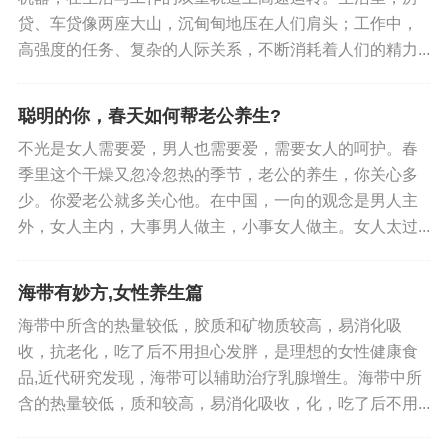
或有瘀点，脉细涩。
贷、车贷像两座大山，沉甸甸地压在人们肩头；工作中，
高强度的任务、复杂的人际关系，不断消耗着人们的精力...
6、两地膏
组成：生地、地骨皮各30克，玄参、麦冬、白
聪明的你，春天如何帮老公养生?
芍各15克，阿胶30克，白蜜40毫升。
不光是女人需要爱，男人也需要爱，需要女人的呵护。春
季里这个干燥又忽冷忽热的季节，老公的养生，你关心多
用法：前五味煎取浓汁300毫升，另用60毫升白
少。你爱老公就多关心他。在中国，一向的观念是男人主
开水将阿胶烊化，兑入药汁内，加白蜜，置文火上
外，女人主内，大事男人做主，小事女人做主。女人太过...
调，候凉，装瓶。每服20毫升，每日3次。
作用：滋阴养血。适用于肝肾阴虚，虚热内扰
海带有妙方,女性养生篇
所致的月经过多，色红，头晕，心烦口渴，舌质
海带中所含的热量较低，胶质和矿物质较高，易消化吸
红，脉细弦。
收，抗老化，吃了后不用担心发胖，是理想的女性健康食
品,近代研究发现，海带可以辅助治疗乳腺增生。海带中所
7、乌骨鸡汤
含的热量较低，质和较高，易消化吸收，化，吃了后不用...