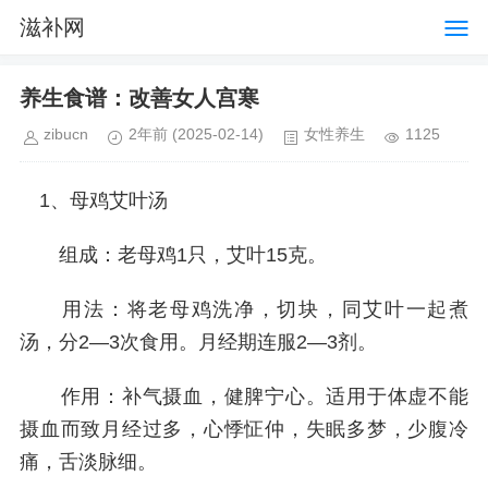
滋补网
养生食谱：改善女人宫寒
zibucn
2年前
(2025-02-14)
女性养生
1125
1、母鸡艾叶汤
组成：老母鸡1只，艾叶15克。
用法：将老母鸡洗净，切块，同艾叶一起煮
汤，分2―3次食用。月经期连服2―3剂。
作用：补气摄血，健脾宁心。适用于体虚不能
摄血而致月经过多，心悸怔仲，失眠多梦，少腹冷
痛，舌淡脉细。