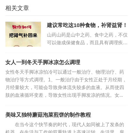
―1.5小时，待羊肉熟烂，去葱，姜，入味精。
相关文章
作用：补肾养血。适用于肾阳亏虚而致月经少
建议常吃这10种食物，补肾益肾！
或点滴不净，色淡红或黯红，质稀，腰膝酸软，头
山药山药是山中之药、食中之药，不仅
晕耳鸣，或少腹冷，夜尿多，舌质淡，脉沉迟。
可以做成保健食品，而且具有调理疾病
的药用价值。山药，味甘，性温、平，
5、地黄煮酒
归脾、肺、肾经；具有健脾补肺、益胃
女人一到冬天手脚冰凉怎么调理
补肾、固肾益精、聪耳明目、助五脏、
组成：生地黄6克，益母草10克，黄酒200毫
女性冬天手脚冰凉怕冷可以通过一般治疗、物理治疗、药
强筋骨、长志安神、延年益寿的作...
升。
物治疗等方式调理。1、一般治疗由于女性正处于月经期，
月经量较大，可能会导致身体流失较多的血液。从而使四
用法：将黄酒倒入瓷瓶(或杯)中，加生地、益母
肢的血液循环变差，导致女性出现手脚发凉的情况。女...
草，隔水蒸约20分钟，每次服50毫升，日服2次。
美味又独特蘑菇泡菜煎饼的制作教程
作用：活血止血。适用于血瘀所致之月经过
多，色紫黑，有血块或伴小腹疼痛拒按，舌质紫暗
在当今这个快节奏的时代，现代人如同被上了发条的
机器，在生活与工作的双重轨道上高速运转。生活里，房