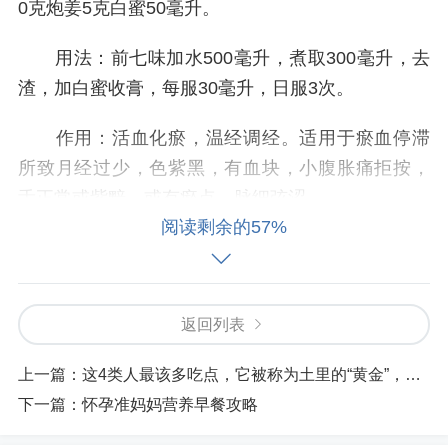
0克炮姜5克白蜜50毫升。
用法：前七味加水500毫升，煮取300毫升，去
渣，加白蜜收膏，每服30毫升，日服3次。
作用：活血化瘀，温经调经。适用于瘀血停滞
所致月经过少，色紫黑，有血块，小腹胀痛拒按，
舌正常或紫黯，或有瘀点，脉细弦涩。
阅读剩余的57%
4、枸杞炖羊肉
组成：羊腿肉1000克，枸杞50克，调料适量。
返回列表
用法：羊肉整块用开水煮透，放冷水中洗净血
上一篇：
这4类人最该多吃点，它被称为土里的“黄金”，是食物里的滋补品！
沫，切块。锅中油热时，下羊肉整块，用开水煮，
下一篇：
怀孕准妈妈营养早餐攻略
姜片煽炒，烹入料酒炝锅，翻炒后倒入枸杞子，清
汤(2000毫升)，盐，葱，烧开，去浮沫，文火婉约l