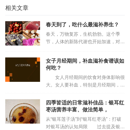
相关文章
22.脾虚的人不吃寒凉的水果，例如西瓜、火龙果、
香蕉、柚子等
春天到了，吃什么最滋补养生？
春天，万物复苏，生机勃勃。这个季
23.脾虚的人少吃荔枝，蜜桔、菠萝等，容易使脾上
节，人体的新陈代谢也开始加速，对营
火，导致脾w内火
养的需求也相应增加。那么，春天我们
应该吃些什么来滋补养生呢？一、甘味
23.主食建议吃粗粮，如小米、馒头、玉米、黑米等
女子月经期间，补血滋补食谱该如
食物：补益脾气在春季，我们可以适当
何吃？
多吃一些甘味食物，如紫玉参薯、大...
24.高糖的要尽量少吃，如蛋糕、糖果、爆米花、奶
女人月经期间的饮食对身体影响很
茶、巧克力等
大。女人要补血，特别是月经期间，但
是切不可盲目补血。吃错了，会导致经
25.油腻的食物少吃，如炸鸡、螺蛳粉、红烧肉、炒
血量少、腹痛、经血排不干净等状况；
四季皆适的日常滋补佳品：银耳红
饭等
吃对了，不仅可以调整体质，还能改善
枣汤营养丰富、做法简单，
月经不顺。以下我们一起来看看月...
26.各种饮料类都要尽量少喝，如咖啡、浓茶、汽
从“银耳莲子汤”到“银耳红枣汤”：打破
对银耳汤的认知局限 过去提及银耳
水、果茶等