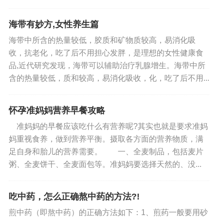
汤，多数人的第一反应是“银耳莲子
27.盐分高的食物要少吃，如薯片、咸口饼干、泡菜
汤”，似乎银耳与莲子是固定搭配。直
海带有妙方,女性养生篇
到尝试银耳红枣汤，才发现这种组合同
等
海带中所含的热量较低，胶质和矿物质较高，易消化吸
样具备出色口感——银耳的软滑...
收，抗老化，吃了后不用担心发胖，是理想的女性健康食
28.睡前坚持泡脚，促进红色循环
品,近代研究发现，海带可以辅助治疗乳腺增生。海带中所
含的热量较低，质和较高，易消化吸收，化，吃了后不用...
怀孕准妈妈营养早餐攻略
准妈妈的早餐应该吃什么有营养呢?其实也就是要求准妈
妈重视食养，做到营养平衡。摄取各方面的营养物质，满
足自身和胎儿的营养需要。 一、全麦制品，包括麦片
粥、全麦饼干、全麦面包等。准妈妈要选择天然的、没...
吃中药，怎么正确熬中药的方法?!
煎中药（即熬中药）的正确方法如下：1、煎药一般要用砂