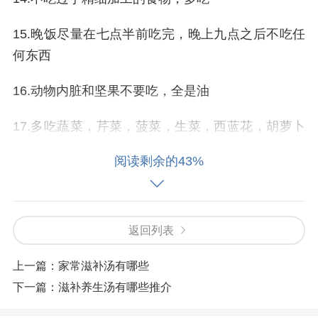
15.晚饭尽量在七点半前吃完，晚上九点之后不吃任
何东西
16.动物内脏和坚果不要吃，全是油
17.多吃蔬菜，芹菜，菠菜，生菜，西蓝花，胡萝卜
等
阅读剩余的43%
18.多揉腹，睡前或者清晨揉腹5分钟
19.每天补充益生菌，帮助肠道蠕动，促进肠道消化
返回列表
20.少吃腌制卤制的食物，如咸菜、腌蒜、腊肉卤肉
上一篇：
家常滋补汤有哪些
等
下一篇：
滋补养生汤有哪些推介
21.黑色食物可适当多吃