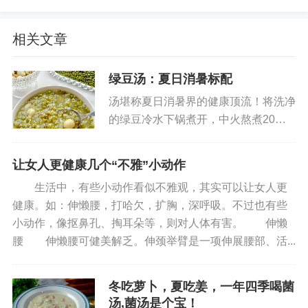
1.预处理：冬瓜去皮后切成0.5厘米厚的薄片，
相关文章
香菜洗净切段备用。
绿豆汤：夏日消暑标配
2.调制肉馅：猪肉馅中加入蛋清、姜末、料酒及
汤堪称夏日消暑界的健康顶流！将洗净
1茶匙盐，朝同一方向搅拌至肉馅上劲，确保调料均
的绿豆冷水下锅煮开，中火熬煮20分
匀分布。
钟至豆粒舒展，加入银耳、莲子、百合
等清润食材再炖20分钟，最后撒入冰
3.煮制丸子：汤锅中加水烧开，放入姜片，转小
让女人更健康几个“不雅”小动作
糖搅拌至融化。冷藏后装入保温杯，上
火。用虎口或勺子将肉馅挤成均匀大小的丸子，逐
生活中，有些小动作看似不雅观，其实可以让女人更
班携带比奶茶更解渴健康——银耳...
个下入锅中。待丸子表面凝固变色后，用汤勺轻轻
健康。如：伸懒腰，打哈欠，扩胸，深呼吸。不过也有些
推动，防止粘连。
小动作，像抠鼻孔、掏耳朵等，则对人体有害。 伸懒
腰 伸懒腰可健美解乏。伸颈举臂是一项伸展腰部、活...
4.完成汤品：丸子全部下锅后开大火煮沸，加入
冬瓜片继续煮5分钟。调入剩余盐和鸡精调味，最后
冬吃萝卜，夏吃姜，一年四季喝菌
放入香菜段，滴入香油即可出锅。
汤,菌汤是个宝！