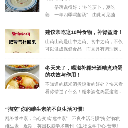
俗话说得好：“冬吃萝卜，夏吃
小白菜丸子汤的制作要点
姜，一年四季喝菌汤”！由此可见菌菇
的好处真大。有的菌菇吃起来像肉一样
主料：猪肉馅250克（约半磅），小白菜150克
有厚重感;而且菌菇有着它独特的香
建议常吃这10种食物，补肾益肾！
气，不管是煎炒炖煮都非常的鲜
辅料：蛋清1枚，姜末适量，粉丝少许，香菜或
山药山药是山中之药、食中之药，不仅
美。 春天到了，也有不少好吃的菌
葱花少许
可以做成保健食品，而且具有调理疾病
菇长成...
的药用价值。山药，味甘，性温、平，
调料：淀粉少许，盐适量，麻油（香油）1茶
归脾、肺、肾经；具有健脾补肺、益胃
冬天来了，喝滋补糯米酒糟煮鸡蛋
匙，味精或鸡精少许，胡椒粉少许
补肾、固肾益精、聪耳明目、助五脏、
的功效与作用！
强筋骨、长志安神、延年益寿的作...
步骤分解：
不知道的糯米酒煮鸡蛋的好处？快来看
看你错过了什么！糯米酒煮鸡蛋这道美
1.备菜：小白菜洗净后切段，粉丝用温水泡软。
食，不仅是年夜饭桌上的常客，更被称
为滋补神器。那么，它到底有哪些好处
“掏空”你的维生素的不良生活习惯!
2.调制肉馅：猪肉馅中加入淀粉、蛋清、姜末、
呢？让我们一探究竟！🥚滋补养生的功
乱补维生素，当心变成“危生素” 不良生活习惯“掏空”你的
盐、麻油、味精及少量清水，朝同一方向用力搅拌
效1. 增强免疫力：糯米酒含有...
维生素 近期，英国权威学术期刊《生物医学中心-营养》