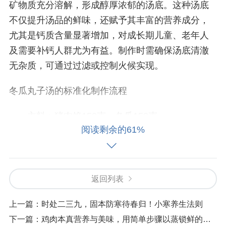
矿物质充分溶解，形成醇厚浓郁的汤底。这种汤底
不仅提升汤品的鲜味，还赋予其丰富的营养成分，
尤其是钙质含量显著增加，对成长期儿童、老年人
及需要补钙人群尤为有益。制作时需确保汤底清澈
无杂质，可通过过滤或控制火候实现。
冬瓜丸子汤的标准化制作流程
主料：猪肉馅150克，冬瓜150克
阅读剩余的61%
辅料：蛋清1枚，姜末1茶匙（3克），姜片2
片，香菜3克
返回列表
调料：料酒1茶匙（5毫升），盐2茶匙（10
克），鸡精1/2茶匙（3克），香油1茶匙（5毫升）
上一篇：
时处二三九，固本防寒待春归！小寒养生法则
下一篇：
鸡肉本真营养与美味，用简单步骤以蒸锁鲜的水蒸鸡！
步骤分解：