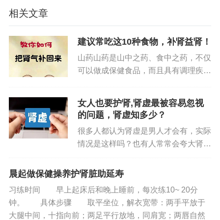
相关文章
利小便，畅通身体代谢
小便的正常排泄对于人体的健康至关重要。小
建议常吃这10种食物，补肾益肾！
便不利可能会导致体内毒素和多余水分无法及时排
山药山药是山中之药、食中之药，不仅
出，从而引发一系列的健康问题。而红豆芋头糖水
可以做成保健食品，而且具有调理疾病
的药用价值。山药，味甘，性温、平，
在促进小便排出方面有着显著的效果。
归脾、肺、肾经；具有健脾补肺、益胃
女人也要护肾,肾虚最被容易忽视
补肾、固肾益精、聪耳明目、助五脏、
红豆中含有丰富的钾元素，钾可以促进体内钠
的问题，肾虚知多少？
强筋骨、长志安神、延年益寿的作...
的排出，从而增加尿液的生成。芋头中也含有一定
很多人都认为肾虚是男人才会有，实际
量的膳食纤维，它能够促进肠道蠕动，同时也有助
情况是这样吗？也有人常常会夸大肾
于水分的代谢。当人们饮用红豆芋头糖水后，这些
虚，很多人把出汗多、腰酸背疼、频繁
营养成分会在体内发挥作用，调节体内的水分平
如厕、性欲下降等与肾虚划上了等号，
晨起做保健操养护肾脏助延寿
一出现这些症状，就自行盲目补肾，耽
衡，增强肾脏的排泄功能。这样一来，原本小便不
习练时间 早上起床后和晚上睡前，每次练10~ 20分
误了病情。 &nbs...
利的症状就会得到明显改善，身体内的毒素和多余
钟。 具体步骤 取平坐位，解衣宽带：两手平放于
水分能够顺利排出体外，维持身体的正常代谢功
大腿中间，十指向前；两足平行放地，同肩宽；两唇自然