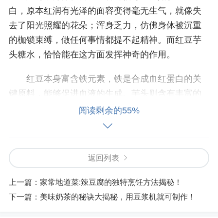
白，原本红润有光泽的面容变得毫无生气，就像失
去了阳光照耀的花朵；浑身乏力，仿佛身体被沉重
的枷锁束缚，做任何事情都提不起精神。而红豆芋
头糖水，恰恰能在这方面发挥神奇的作用。
红豆本身富含铁元素，铁是合成血红蛋白的关
键原料，能够促进血液的生成。芋头则含有丰富的
黏液蛋白，这种物质被人体吸收后可以产生免疫球
阅读剩余的55%
蛋白，有助于增强身体的抵抗力，同时也能对气血
的滋养起到辅助作用。当红豆与芋头完美结合，煮
成一碗香甜的糖水，它们所蕴含的营养成分相互协
返回列表
同，能够有效地为身体补充气血。经常饮用红豆芋
头糖水，就如同给身体注入了一股温暖而强大的能
上一篇：
家常地道菜:辣豆腐的独特烹饪方法揭秘！
量，让气血逐渐充盈起来，使脸色重新恢复红润，
下一篇：
美味奶茶的秘诀大揭秘，用豆浆机就可制作！
身体也充满活力。