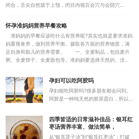
能。
闭合，舌尖自然舐于上颚，闭目内视百会穴与会阴穴...
消水肿，恢复轻盈体态
怀孕准妈妈营养早餐攻略
身体出现肿胀的情况，不仅会影响外观，还可
准妈妈的早餐应该吃什么有营养呢?其实也就是要求准妈
妈重视食养，做到营养平衡。摄取各方面的营养物质，满
能暗示着身体内部的代谢出现了问题。红豆芋头糖
足自身和胎儿的营养需要。 一、全麦制品，包括麦片
水在消除水肿方面有着独特的功效。
粥、全麦饼干、全麦面包等。准妈妈要选择天然的、没...
红豆具有利水消肿的特性，它能够促进体内多
余水分的排出，减轻身体的肿胀感。芋头则可以调
孕妇可以吃阿胶吗
节人体的内分泌系统，促进新陈代谢，有助于消除
孕妇能吃阿胶吗?很多朋友都会问到。
因水液代谢不畅而引起的水肿。两者搭配煮成的糖
阿胶是一种纯天然的胶原蛋白，所以回
水，能够从多个方面入手，帮助身体消除肿胀。无
答这个问题之前，我们一定要先来认识
一下胶原蛋白。孕妇能吃阿胶吗?阿胶
论是因为长时间站立、久坐导致的下肢水肿，还是
四季皆适的日常滋补佳品：银耳红
是一种纯天然的胶原蛋白，所以首先看
因为体内湿气过重引起的全身性水肿，经常饮用红
枣汤营养丰富、做法简单，
孕妇能不能吃胶原蛋白?阿胶是一...
豆芋头糖水都能在一定程度上缓解症状，让身体恢
从“银耳莲子汤”到“银耳红枣汤”：打破