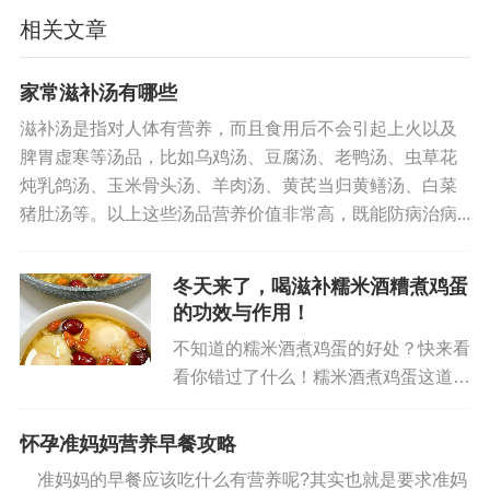
南瓜中含有丰富的胡萝卜素、维生素C等抗氧化
相关文章
剂，具有滋补的功效。经常食用南瓜可以帮助维持
皮肤、黏膜组织的健康状态，并且能在一定程度上
家常滋补汤有哪些
起到美容养颜的效果。
滋补汤是指对人体有营养，而且食用后不会引起上火以及
脾胃虚寒等汤品，比如乌鸡汤、豆腐汤、老鸭汤、虫草花
上述提及的食物均需注意适量摄入，避免过量
炖乳鸽汤、玉米骨头汤、羊肉汤、黄芪当归黄鳝汤、白菜
导致肥胖等问题。若需要通过饮食来调理身体状
猪肚汤等。以上这些汤品营养价值非常高，既能防病治病...
况，建议咨询专业医生或营养师的意见，以确保选
择合适的食物并制定合理的饮食计划。
冬天来了，喝滋补糯米酒糟煮鸡蛋
的功效与作用！
不知道的糯米酒煮鸡蛋的好处？快来看
看你错过了什么！糯米酒煮鸡蛋这道美
食，不仅是年夜饭桌上的常客，更被称
为滋补神器。那么，它到底有哪些好处
怀孕准妈妈营养早餐攻略
呢？让我们一探究竟！🥚滋补养生的功
准妈妈的早餐应该吃什么有营养呢?其实也就是要求准妈