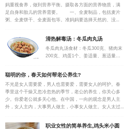
效1. 增强免疫力：糯米酒含有...
妈重视食养，做到营养平衡。摄取各方面的营养物质，满
足自身和胎儿的营养需要。 一、全麦制品，包括麦片
粥、全麦饼干、全麦面包等。准妈妈要选择天然的、没...
清热解毒汤：冬瓜肉丸汤
冬瓜肉丸汤食材：冬瓜300克、猪肉末
200克、鸡蛋1个、姜适量、葱适量、
料酒适量、盐适量、生抽适量、淀粉适
量。做法：1. 冬瓜去皮去瓤，切成薄
聪明的你，春天如何帮老公养生?
片。2. 在猪肉末中加入鸡蛋、适量
不光是女人需要爱，男人也需要爱，需要女人的呵护。春
盐、生抽、料酒和淀粉，搅...
季里这个干燥又忽冷忽热的季节，老公的养生，你关心多
少。你爱老公就多关心他。在中国，一向的观念是男人主
外，女人主内，大事男人做主，小事女人做主。女人太过...
职业女性的简单养生,鸡头米小圆