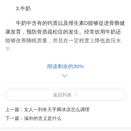
3.牛奶
牛奶中含有的钙质以及维生素D能够促进骨骼健
康发育，预防骨质疏松症的发生。经常饮用牛奶还
能够改善睡眠质量，并且在一定程度上降低血压水
平。
4.菠菜
阅读剩余的30%
菠菜中含有铁元素及叶酸等多种矿物质成分，
对于缺铁性贫血的症状有一定的缓解作用。日常适
返回列表
当食用菠菜还可以辅助增强记忆力，对智力的发展
也有一定的好处。
上一篇：
女人一到冬天手脚冰凉怎么调理
下一篇：
滋补的含义是什么
5.南瓜