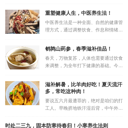
重塑健康人生，中医养生法！
中医养生法是一种全面、自然的健康管
理方式，通过调整饮食、作息和情绪，
以增强身体免疫力，预防疾病并促进身
心健康。下面我们将详细介绍中医养生
鹌鹑山药参，春季滋补佳品！
的几个主要方法。1、饮食调养中医认
春天，万物复苏，人体也需要通过饮食
为，饮食是身体最重要的营养来源...
来调整，为全年打下健康的基础。今
天，我们就来聊聊一道非常适合春季滋
补的美食——鹌鹑山药参汤。这道菜不
滋补解暑，比羊肉好吃！夏天流汗
仅味道鲜美，营养丰富，还具有极佳的
多，常吃这种肉！
滋补功效，非常适合追求健康饮食的...
要说五六月最遭罪的，绝对是咱们的打
工人。早晚挤地铁汗湿后背，中午外卖
吃啥都没胃口，关键还不敢敞开吃冰
——这时候要是来锅咕嘟冒泡的焖肉，
时处二三九，固本防寒待春归！小寒养生法则