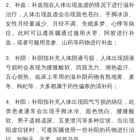
2、补血：补血指在人体出现血虚的情况下进行滋补
治疗，人体出现血虚会出现面色苍白、手脚冰凉、
女性月经量减少、月经不调、失眠多梦、心悸等病
症。此时可以遵医嘱通过服用大枣、阿胶进行补
血，或者可服用党参、山药等药物进行补血；
3、补阴：补阴指补充人体阴液亏损，人体出现阴液
亏损时会表现为腰膝酸软、四肢无力、潮热盗汗、
五心烦热。临床上常用的滋补阴药物有熟地黄、麦
冬、枸杞等，大多都属于药性偏寒的清补药；
4、补阳：补阳指补充人体出现阳气亏损的病症，此
类患者通常会出现手脚冰冷、面色恍白、腰膝酸
软、男子遗精遗尿、五更泄泻等多种症状。当出现
阳虚症状时，可遵医嘱使用一些补阳的药物进行治
疗，如附子、干姜、何首乌等。