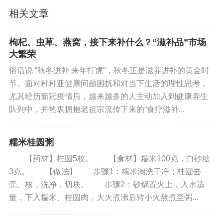
功效：这些均为性味平和而滋补清泣的药材适合广
相关文章
东仲秋气候饮用。
枸杞、虫草、燕窝，接下来补什么？“滋补品”市场
7、独脚金煲瘦肉或麦芽煲鲜陈鸭肾
大繁荣
材料：独脚金、瘦肉、麦芽、陈鸭肾
俗话说 “秋冬进补 来年打虎”，秋冬正是滋养进补的黄金时
节。面对种种亚健康问题困扰和对当下生活的理性思考，
功效：主治小儿疳积，或祛积开胃
尤其经历新冠疫情后，越来越多的人主动加入到健康养生
队列中，并热衷拥抱老祖宗流传下来的“食疗滋补...
8、太子参无花果瘦肉汤
糯米桂圆粥
材料：太子参20克、无花果50克、密枣2个、瘦肉40
0克、生姜3片。
【药材】桂圆5枚。 【食材】糯米100克，白砂糖
3克。 【做法】 步骤1：糯米淘洗干净；桂圆去
功效：适用于脾胃虚弱或消化不良，对人体肠胃有
壳、核，洗净，切块。 步骤2：砂锅置火上，入水适
量，下入糯米、桂圆肉，大火煮沸后转小火熬煮至粥...
好处，可健胃理肠的。如果有平时说话大声就容易
咳嗽，经常干咳喉咙痒的朋友不妨一试，太子参无