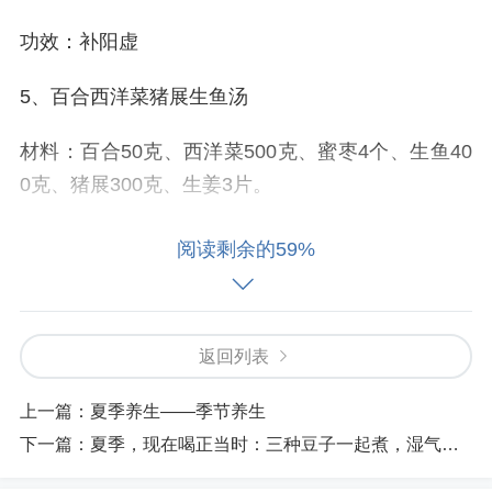
功效：补阳虚
5、百合西洋菜猪展生鱼汤
材料：百合50克、西洋菜500克、蜜枣4个、生鱼40
0克、猪展300克、生姜3片。
功效：清润理肺养阴，调肺止咳，安心宁神，补中
阅读剩余的59%
益气。
6、清补凉乳鸽汤
返回列表
材料：淮山20克、芡实20克、杞子15克、沙参15
上一篇：
夏季养生——季节养生
克、玉竹15克、红枣4个、乳鸽2只、瘦肉150克、生
下一篇：
夏季，现在喝正当时：三种豆子一起煮，湿气跑了，脾胃好了，一觉睡到自然醒！
姜3片。