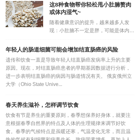
花果瘦肉汤还有有益气润肺的的功效。
这8种食物帮你轻松甩小肚腩赘肉
或体内湿气~
9、春砂仁煲猪肚或猴头菇煲竹丝鸡
随着健康意识的提升，越来越多人发
现：小肚腩不一定是胖，可能是体内湿
材料：春砂仁15克、猪肚200克（一人量）、或猴头
气太重！传统中医理论认为，当人体内
菇、竹丝鸡。
湿气过重时，会导致水分代谢不畅，尤
年轻人的肠道细菌可能会增加结直肠癌的风险
其是腹部容易堆积“湿浊”，形成难以减
功效：慢性浅表性胃炎或急性胃炎适合饮此汤，可
遗传和饮食一直是导致年轻人结直肠癌发病率上升的主要
掉的小肚腩。一、为什么湿气重会...
原因。现在，对结直肠癌患者的早期基因数据进行分析，
减轻病人的难受程度。
进一步表明结直肠癌的病因与肠道情况有关。 俄亥俄州立
大学（Ohio State Unive...
10、春砂仁煲鲫鱼汤
材料：春砂仁、鲫鱼
春天养生滋补，怎样调节饮食
饮食有节是养生的重要原则，春季想保养好身体，就要注
功效：用于阴虚火旺体质健脾化气。
意根据春季自然界的特点及人体的生理规律来调节好饮
11、栗子淮山猪蹄汤
食。春季的气候特点是虽暖还寒，气温变化无常，而且温
热的气候有利细菌和病毒生长，致病因素增多，再加上人