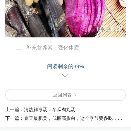
二、补充营养素：强化体质
春季天气渐暖，细菌开始繁殖，且活力增强，
阅读剩余的39%
容易侵蚀人体导致疾病。因此，我们需要补充一些
优质蛋白质，如鸡蛋、鱼类、虾、牛肉、兔肉等，
以增强身体的抵抗力。同时，我们还要摄入丰富的
返回列表
维生素和矿物质，如新鲜蔬菜和水果，补充维生素
A、维生素E以提高人体的免疫力和抗病能力。
上一篇：
清热解毒汤：冬瓜肉丸汤
下一篇：
春天最肥美，低脂高蛋白，这个季节要多吃，比牛羊肉更滋补的是它！
三、多吃新鲜蔬菜：促进健康