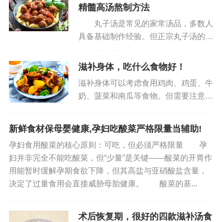
精髓高汤熬制方法
淡多样，有助于我们度过一个健康、美好的春天。
丸子汤是常见的家常汤品，多数人
具备基础制作经验。但正宗丸子汤的精
髓远超简单调和，其核心在于汤底的熬
制。传统做法中，汤底需以肉骨为原料
滋补身体，吃什么食物好！
长时间熬煮成高汤，而非仅用普通调料
滋补身体可以考虑食用鸡肉、鸡蛋、牛
调制。汤的品质直接决定了丸子汤...
奶、菠菜和南瓜等食物。但需要注意的
是，食物虽然对健康有益，但并不能替
代药物治疗，若存在身体不适或疾病问
新鲜食材保母婴健康,孕妇吃酸菜严格限量当辅助!
题，应及时就医并遵循医嘱进行治疗。
孕妇食用酸菜的核心原则：可吃，但必须严格限量 孕
1.鸡肉鸡肉富含蛋白质，且易被...
妇并非完全不能吃酸菜，但“少量”是关键——酸菜的开胃作
用能暂时缓解孕期食欲下降，但其高盐与亚硝酸盐含量，
决定了过量食用会直接威胁母胎健康。 酸菜的基...
术后恢复期，很好的四款滋补汤食