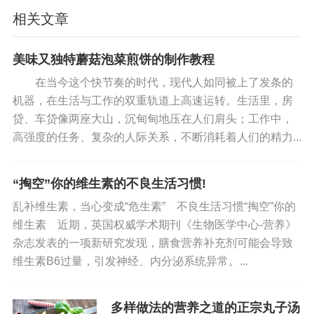
春天各种新鲜蔬菜应时而生，我们应该多吃一
相关文章
些蔬菜，如芹菜、菠菜、茭白、莴笋、油菜、百合
等。这些蔬菜富含丰富的维生素和矿物质，有助于
美味又独特蘑菇泡菜煎饼的制作教程
促进人体健康。此外，多吃蔬菜还能促进肠胃蠕
在当今这个快节奏的时代，现代人如同被上了发条的
动，预防便秘，有助于排出体内的毒素。
机器，在生活与工作的双重轨道上高速运转。生活里，房
贷、车贷像两座大山，沉甸甸地压在人们肩头；工作中，
四、饮食清淡多样：维持平衡
高强度的任务、复杂的人际关系，不断消耗着人们的精力...
春季养生还要注意饮食的清淡多样。我们应该
“掏空”你的维生素的不良生活习惯!
尽量避免过于油腻、辛辣的食物，选择清淡、易消
化的食物。同时，饮食要保持多样性，合理搭配各
乱补维生素，当心变成“危生素” 不良生活习惯“掏空”你的
维生素 近期，英国权威学术期刊《生物医学中心-营养》
类食材，以确保营养的均衡。
杂志发表的一项新研究发现，膳食营养补充剂可能会导致
维生素B6过量，引发神经、内分泌系统异常。...
总之，春季养生需要关注营养的摄入，选择适
当的食材进行滋补。在饮食中注重甘味食物、优质
蛋白质、新鲜蔬菜和水果的摄入，同时保持饮食清
多样做法的营养之道的正宗丸子汤