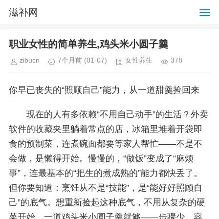
滋补网
职业女性的简单养生,鸡头米小圆子羹
zibucn
7个月前
(01-07)
女性养生
378
你早已丧失的“照顾自己”能力，从一道甜羹捡回来
现在的人有多依赖“不用自己动手”的生活？外卖
软件的收藏夹里躺着常点的店，冰箱里堆着开袋即
食的预制菜，连煮碗面都要等家人帮忙——不是不
会做，是懒得开始。慢慢的，“做饭”变成了“麻烦
事”，连最基本的“把生的煮成熟的”能力都快丢了。
但你要知道：烹饪从不是“技能”，是“能好好照顾自
己”的底气。想重新捡起这种底气，不用从复杂的硬
菜开始，一道鸡头米小圆子羹就够——步骤少、容