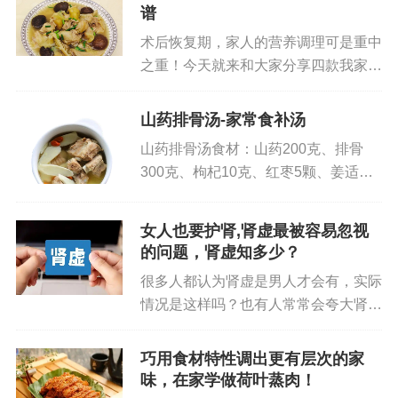
谱
够1人份）。
术后恢复期，家人的营养调理可是重中
之重！今天就来和大家分享四款我家奶
2. 煮鸡头米：大火烧开，转中小火焖
奶术后常喝的滋补汤食谱，不仅能帮助
开大火把水烧开（看到锅边冒大泡），立刻转
她快速恢复体力，还能提升免疫力哦。
山药排骨汤-家常食补汤
这些汤食材都很家常，厨房小白也能轻
中小火——保持“微沸”状态煮3-4分钟。新鲜鸡头米
山药排骨汤食材：山药200克、排骨
松搞定，家有术后需要恢复的长辈...
煮3分钟就行（能闻到清香味，颗粒微微膨胀）；冷
300克、枸杞10克、红枣5颗、姜适
冻鸡头米多煮1分钟（解冻后的鸡头米水分多，需要
量、葱适量、料酒适量、盐适量。做
更久才能熟透）。这一步的关键是“别煮过”：鸡头米
法：1. 排骨洗净，切成小段，冷水下
女人也要护肾,肾虚最被容易忽视
锅，加入适量料酒和姜片，焯水后捞出
要的是“Q弹”，煮久了会软成一团，失去嚼劲。
的问题，肾虚知多少？
备用。2. 山药去皮，切成小...
很多人都认为肾虚是男人才会有，实际
3. 加小圆子和冰糖：不用等水开，直接放
情况是这样吗？也有人常常会夸大肾
虚，很多人把出汗多、腰酸背疼、频繁
鸡头米煮到时间后，直接丢小圆子（不用等水
如厕、性欲下降等与肾虚划上了等号，
巧用食材特性调出更有层次的家
再次烧开）——这是新手最容易犯的错：很多人会
一出现这些症状，就自行盲目补肾，耽
味，在家学做荷叶蒸肉！
等水开了再加小圆子，结果鸡头米煮老了。丢完小
误了病情。 &nbs...