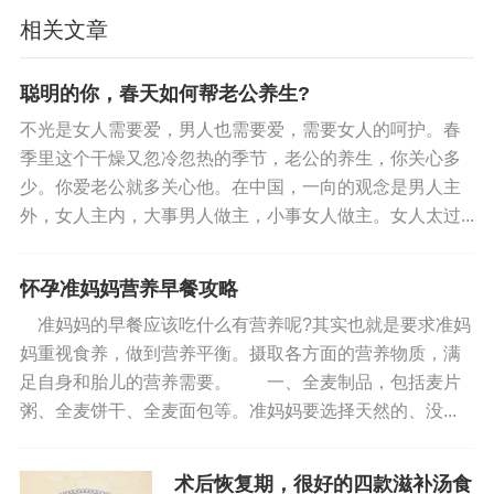
感，也可以自己揉——糯米粉加温水揉成小团（比
相关文章
指甲盖大一点），新手建议“小一点”，更容易煮浮。
冰糖：用老冰糖最好（比白糖更甜润，不会有
聪明的你，春天如何帮老公养生?
齁味），用量根据喜好来——1人份放10克，2人份
不光是女人需要爱，男人也需要爱，需要女人的呵护。春
放15克，怕甜可以减5克（鸡头米本身有淡淡的清甜
季里这个干燥又忽冷忽热的季节，老公的养生，你关心多
少。你爱老公就多关心他。在中国，一向的观念是男人主
味，不用加太多糖）。
外，女人主内，大事男人做主，小事女人做主。女人太过...
第二步：步骤拆解，每一步都“不用想”
怀孕准妈妈营养早餐攻略
1. 处理鸡头米：洗干净，别搓碎
准妈妈的早餐应该吃什么有营养呢?其实也就是要求准妈
妈重视食养，做到营养平衡。摄取各方面的营养物质，满
不管是新鲜还是冷冻鸡头米，都要用清水漂洗3-
足自身和胎儿的营养需要。 一、全麦制品，包括麦片
4次——目的是去掉表面的浮尘和杂质。注意：不要
粥、全麦饼干、全麦面包等。准妈妈要选择天然的、没...
用力搓，鸡头米的外壳薄，搓碎了会让羹变浑浊。
洗好后直接放进小奶锅（或汤锅），加刚好没过鸡
术后恢复期，很好的四款滋补汤食
头米2厘米的清水（比如50克鸡头米加500毫升水，