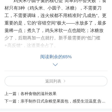
鸡头米小圆子羹的核心是“简单到不会失败”：食
材只有3种（鸡头米、小圆子、冰糖），不需要刀
工，不需要调味，连火候都不用精准到“几成热”。更
重要的是，它的“容错空间”极大——水放多了，最多
羹稀一点；煮久了，鸡头米软一点也能吃；冰糖放
少了，后期再加一点就行。新手最需要的“低门槛
+高反馈”，这道菜全占了。
阅读剩余的65%
第一步：食材选对，省一半力
鸡头米：优先选新鲜的（秋季是产季，颗粒饱
满、香气浓）；没有的话用冷冻款（提前1小时拿出
返回列表
解冻，不要泡水，否则会流失口感）。
上一篇：
各种食物的滋补效果
小圆子：直接买现成的糯米小圆子（超市冷冻
下一篇：
亲手制作日式杂粮坚果面包，感受生活温度,告别独居泡面!
区都有，选“无馅”的，更易煮透）；如果想更有成就