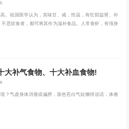
5
较高。祖国医学认为，其味甘、咸，性温，有壮阳益肾、补
、不思饮食者，都可将其作为滋补食品。人常食虾，有强身
 十大补气食物、十大补血食物!
8
表现？气虚身体消瘦或偏胖，面色苍白气短懒得说话，体倦