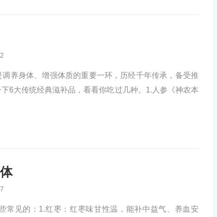
2
是调养身体、增强体质的重要一环，历经千年传承，备受推
下6大传统经典滋补品，看看你吃过几种。1.人参《神农本
体
7
些常见的：1.红枣：红枣味甘性温，能补中益气、养血安