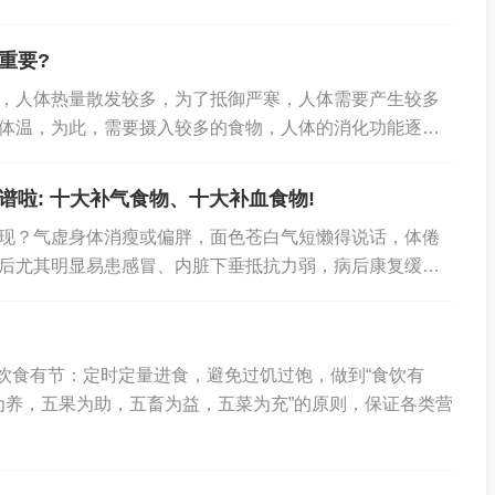
疫力，还能为一年的健康打下基础。以下从饮食、...
重要?
，人体热量散发较多，为了抵御严寒，人体需要产生较多
体温，为此，需要摄入较多的食物，人体的消化功能逐渐
旺盛，食欲增加，对一些在春夏季不感兴趣的较为油...
谱啦: 十大补气食物、十大补血食物!
现？气虚身体消瘦或偏胖，面色苍白气短懒得说话，体倦
后尤其明显易患感冒、内脏下垂抵抗力弱，病后康复缓慢
头晕容易生病、食欲不振浑身总是没劲儿、上不来气...
 饮食有节：定时定量进食，避免过饥过饱，做到“食饮有
谷为养，五果为助，五畜为益，五菜为充”的原则，保证各类营