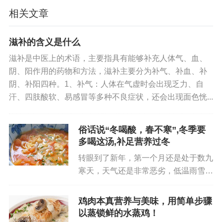
伤肝，喜伤心，思伤脾，忧伤肺，恐伤肾”，保持心
相关文章
态平和有助于维护脏腑功能的正常。
滋补的含义是什么
- 适度宣泄情绪：当有不良情绪时，可通过倾诉、运
滋补是中医上的术语，主要指具有能够补充人体气、血、
动、听音乐等方式合理宣泄，避免情绪积压。
阴、阳作用的药物和方法，滋补主要分为补气、补血、补
阴、补阳四种。1、补气：人体在气虚时会出现乏力、自
汗、四肢酸软、易感冒等多种不良症状，还会出现面色恍...
俗话说“冬喝酸，春不寒”,冬季要
多喝这汤,补足营养过冬
转眼到了新年，第一个月还是处于数九
寒天，天气还是非常恶劣，低温雨雪天
气，感受到冬天的寒冷，降温后不要吃
生冷的蔬菜，一些菜肴出锅就冷了，一
鸡肉本真营养与美味，用简单步骤
定要给家里人制作一些快手菜或者汤
以蒸锁鲜的水蒸鸡！