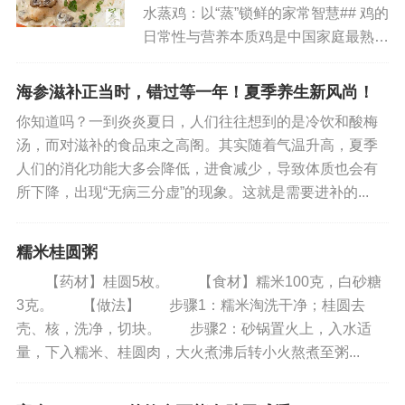
品。今天准备用番茄，平菇和鸡蛋制...
水蒸鸡：以“蒸”锁鲜的家常智慧## 鸡的
日常性与营养本质鸡是中国家庭最熟悉
的家禽，没有之一——从菜市场的活鸡
摊到超市的冰鲜柜，从家常餐桌到宴席
海参滋补正当时，错过等一年！夏季养生新风尚！
菜品，它的身影无处不在。这种普及性
你知道吗？一到炎炎夏日，人们往往想到的是冷饮和酸梅
源于其“高适配性”：鸡肉...
汤，而对滋补的食品束之高阁。其实随着气温升高，夏季
人们的消化功能大多会降低，进食减少，导致体质也会有
所下降，出现“无病三分虚”的现象。这就是需要进补的...
糯米桂圆粥
【药材】桂圆5枚。 【食材】糯米100克，白砂糖
3克。 【做法】 步骤1：糯米淘洗干净；桂圆去
壳、核，洗净，切块。 步骤2：砂锅置火上，入水适
量，下入糯米、桂圆肉，大火煮沸后转小火熬煮至粥...