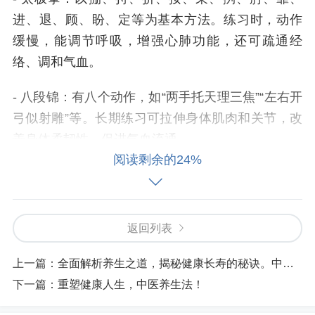
进、退、顾、盼、定等为基本方法。练习时，动作
缓慢，能调节呼吸，增强心肺功能，还可疏通经
络、调和气血。
- 八段锦：有八个动作，如“两手托天理三焦”“左右开
弓似射雕”等。长期练习可拉伸身体肌肉和关节，改
善身体柔韧性，促进气血流通。
阅读剩余的24%
- 按摩保健：常见的有按摩足三里穴，位于小腿外
侧，犊鼻下3寸，胫骨前嵴外1横指处，能调节脾胃
功能，增强免疫力；按摩涌泉穴，位于足底，屈足
返回列表
卷趾时足心最凹陷中，可滋阴益肾，平肝息风。
上一篇：
全面解析养生之道，揭秘健康长寿的秘诀。中医养生智慧！
情志养生
下一篇：
重塑健康人生，中医养生法！
- 保持平和心态：避免过度的喜怒忧思悲恐惊，“怒