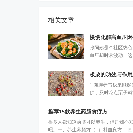
吃板栗通肾益气
板栗的营养成分全面，味道甘甜，
相关文章
用。老年人常吃板栗，对抗老防衰、延年
力，能通肾益气。”也就是说，板栗是养
慢慢化解高血压困
摊的糖炒栗子最好少吃，以免摄入过多
张阿姨是个社区热心
血压却时常波动。这
吃土豆降压护心
起，她开始尝试调整
板栗的功效与作用
看似灰头土脸的土豆，是名副其实
类胡萝卜素和膳食纤维，每100克土豆
1.健脾养胃板栗能
候，及时吃点栗子就
素是一种天然抗氧化剂，能保护心脏清
有的丰富膳食纤维还
适当多吃一些土豆，对心血管健康有好
推荐15款养生药膳食疗方
的营养素，而且淀粉颗粒充分糊化，更
很多人都知道药膳可以养生，但是却不
吃，以免摄入过多的碳水化合物。
吧。一、养生养颜方（1）补血良方 ：