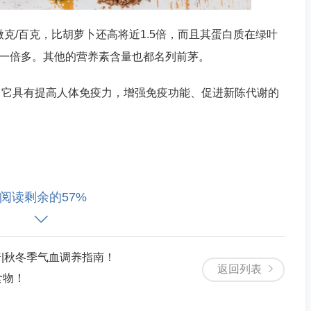
微克/百克，比胡萝卜还高将近1.5倍，而且其蛋白质在绿叶
出一倍多。其他的营养素含量也都名列前茅。
，它具有提高人体免疫力，增强免疫功能、促进新陈代谢的
相反，钾可以促使肾脏排出更多的钠，从而缓冲钠盐升高血
阅读剩余的57%
多吃含钾的食物对脑血管有保护作用。在绿叶菜中，菠菜是
其中含有大量的钠，不利于高血压患者的健康。在不能吃到
营养素不会流失并且容易储藏。大家可以将它与坚果、牛奶
|秋冬季气血调养指南！
返回列表
服用华法林抗凝的患者应少吃菠菜，以免影响药效。
食物！