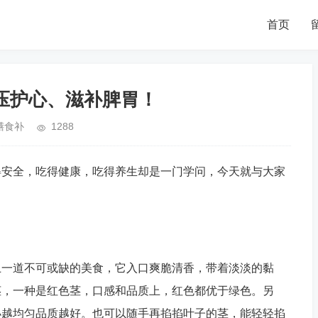
首页
压护心、滋补脾胃！
膳食补
1288
得安全，吃得健康，吃得养生却是一门学问，今天就与大家
上一道不可或缺的美食，它入口爽脆清香，带着淡淡的黏
茎，一种是红色茎，口感和品质上，红色都优于绿色。另
小越均匀品质越好。也可以随手再掐掐叶子的茎，能轻轻掐