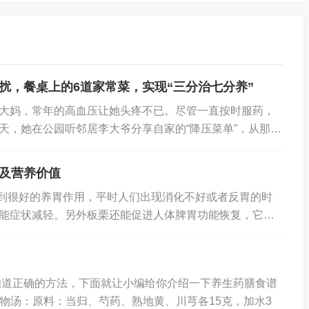
对高血压、冠心病、动脉粥样硬化等疾病具有一定的防治作
益寿大有好处。《本草纲目》中记载：“栗治肾虚，腰腿无
肾的好食物。板栗可以煮着吃，也可炖鸡、炖肉，但街边小
扰，餐桌上的6道家常菜，实现“三分治七分养”
糖分，而且存在食品安全隐患。
大妈，常年的高血压让她头疼不已。尽管一直按时服药，
天，她在公园听邻居李大爷分享自家的“降压菜单”，从那时
饮食结构，而非仅依赖药物。三个月过去，她的...
及营养价值
的营养大师。土豆富含碳水化合物、植物蛋白、维生素C、
含钾502毫克，是少有的高钾食物，有助于降血压；类胡萝卜
起到很好的养胃作用，平时人们出现消化不好或者反胃的时
能症状减轻。另外板栗还能促进人体脾胃功能恢复，它含
除自由基。因此，心脏功能不好、高血压、高血脂等患者可
能加快人体毒素代谢，对人体出现的消化不良和腹...
处。土豆最好蒸着吃，能最大限度地保留包括维生素C在内
容易被消化分解，有助于减轻胃肠负担。不建议把土豆当菜
知道正确的方法，下面就让小编给你介绍一下养生药膳食谱
四物汤：原料：当归、芍药、熟地黄、川芎各15克，加水3