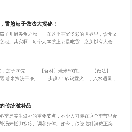
肺、健脾、补肾的佳品。山药黏糊糊的汁液主要是黏蛋白，
，香煎茄子做法大揭秘！
。山药可与红枣搭配熬粥，或用于煲汤，也可与各种食材清
煎茄子开启美食之旅 在这个丰富多彩的世界里，饮食文
之地。其实啊，每个人本质上都是吃货。之所以有人会让
热衷，那并非是他们真的对美食无感，只是还没有遇...
，止咳效果明显，还可以增加肺脏内血液的灌流量，改善肺
，莲子20克。 【食材】薏米50克。 【做法】
润透;薏米淘洗干净。 步骤2：砂锅置火上，入水适量，
将百合入药，用于治疗慢性支气管炎、肺气肿和久咳等症。
炒。
的传统滋补品
季是养生滋补的重要节点，不少人习惯在这个季节里食
不良、腹胀、腹泻等症状，不妨多吃点小米、南瓜。小米味
补汤来抵御寒冷、调养身体。如今，传统滋补消费正焕发
脾胃，养肾气，除烦热，有益睡眠，对脾胃虚热、反胃呕
求健康生活的日常选择。 传统滋补品销售近期呈...