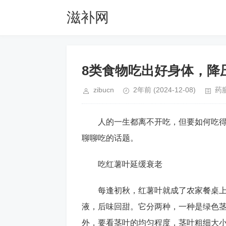
滋补网
8类食物吃出好身体，降
zibucn
2年前
(2024-12-08)
药
人的一生都离不开吃，但要如何吃
聊聊吃的话题。
吃红薯叶延缓衰老
每逢初秋，红薯叶就成了农家餐桌
液，后味回甜。它分两种，一种是绿色
外，要看茎叶的均匀程度，茎叶粗细大