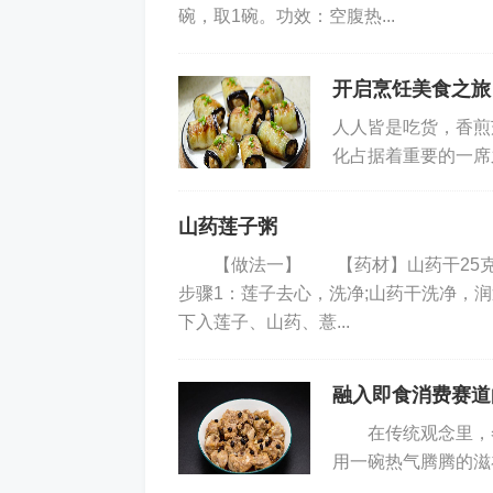
碗，取1碗。功效：空腹热...
吃山药滋补脾胃
滋补脾胃的食物首推山药，它是入
开启烹饪美食之旅
能保持血管弹性，还有润肺止咳的功能
人人皆是吃货，香
炒。
化占据着重要的一席
人感觉对食物不那么
吃百合养肺镇咳
山药莲子粥
百合的独特营养成分主要是生物碱
【做法一】 【药材】山药干25克
步骤1：莲子去心，洗净;山药干洗净，
部功能，它也有一定的镇静作用。中医
下入莲子、山药、薏...
百合可煮糖水，也可和芹菜、山药等清
吃小米南瓜最养胃
融入即食消费赛道
在传统观念里，冬
许多人胃肠道不好，经常出现消化
用一碗热气腾腾的滋
甘性平，富含铁元素和维生素B1，能益
新活力，成为人们追