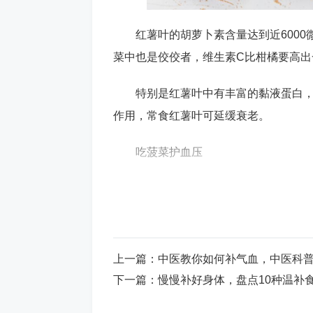
红薯叶的胡萝卜素含量达到近6000
菜中也是佼佼者，维生素C比柑橘要高
特别是红薯叶中有丰富的黏液蛋白
作用，常食红薯叶可延缓衰老。
吃菠菜护血压
高钠饮食会使血压升高，与钠恰恰
压的副作用。并且，研究也发现，适当
含钾大户。不少人喜欢吃菠菜罐头，但
新鲜菠菜的情况下，推荐吃速冻波菜，
上一篇：
中医教你如何补气血，中医科普
等制成混合果汁饮用。需要提醒的是，
下一篇：
慢慢补好身体，盘点10种温补