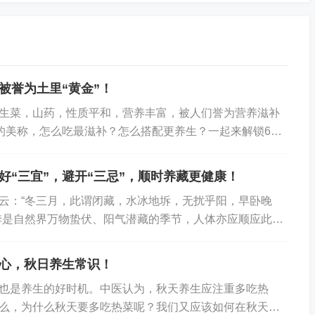
后加入西兰花翻炒，加入适量盐调味。西兰花富含维生素 C、
免疫力，降低血压。
被誉为土里“黄金”！
 克。将红薯切成小块，与大米一起蒸熟。红薯富含膳食纤维、维
生菜，山药，性质平和，营养丰富，被人们誉为营养滋补
加饱腹感，减少其他主食的摄入量。
”的美称，怎么吃最滋补？怎么搭配更养生？一起来解锁6种
药进补有禁忌山药性平，食用时一般无明显禁忌...
 克、冰糖适量。将银耳和莲子提前泡发，加入适量水煮成羹，最
和膳食纤维，具有滋补润肺、安神养心等功效。
好“三宜”，避开“三忌”，顺时养藏更健康！
：“冬三月，此谓闭藏，水冰地坼，无扰乎阳，早卧晚
季是自然界万物蛰伏、阳气潜藏的季节，人体亦应顺应此规
。若养生不当，易出现气血亏虚、阳气受损，引...
0 克、虾皮适量。将豆腐切成小块，菠菜洗净，虾皮泡发。锅中
心，秋日养生常识！
入菠菜，煮熟后加入适量盐调味。豆腐富含植物蛋白和钙，
也是养生的好时机。中医认为，秋天养生应注重多吃热
和蛋白质，此汤营养丰富，有助于补钙降压。
么，为什么秋天要多吃热菜呢？我们又应该如何在秋天进