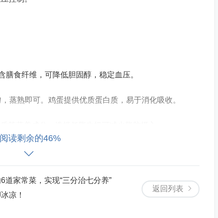
富含膳食纤维，可降低胆固醇，稳定血压。
均匀，蒸熟即可。鸡蛋提供优质蛋白质，易于消化吸收。
蛋白质等营养成分，选择低脂牛奶可减少脂肪摄入。
阅读剩余的46%
 C、钾等营养物质，有助于补充维生素和矿物质。
6道家常菜，实现“三分治七分养”
返回列表
脚冰凉！
料酒等调料，清蒸 10 - 15 分钟。鲈鱼富含优质蛋白质和不
管健康有益。