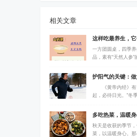
炒西兰花：西兰花 200 克，蒜末爆香
相关文章
膳食纤维和钾等营养成分，有助于增强
这样吃最养生，它
红薯米饭：大米 100 克、红薯 100
一方团圆桌，四季养
生素 A、维生素 C 等营养物质，可增
品，素有“天然人参
山药的养生吃法～山
银耳莲子羹：银耳 20 克、莲子 30
后加入冰糖调味。银耳和莲子富含胶质
护阳气的关键：做
《黄帝内经》有云
（三）晚餐：
起，必待日光。”冬
律，以“养藏”为核心
蔬菜豆腐汤：豆腐 100 克、菠菜 10
多吃热菜，温暖身
加入适量水，放入豆腐和虾皮煮沸，加
秋天是收获的季节，
菠菜富含铁、钾等矿物质，虾皮富含钙
菜，以温暖身心。那