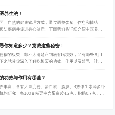
中医养生的角度，探讨秋天养生的原则和方法。一、为...
末爆香后加入油麦菜翻炒，加入适量盐调味。油麦菜富含维生素
医养生法！
分，有助于降低血压，促进肠道蠕动。
面、自然的健康管理方式，通过调整饮食、作息和情绪，
纤维，可增加饱腹感，有助于控制体重，稳定血糖和血压。
预防疾病并促进身心健康。下面我们将详细介绍中医养生
、饮食调养中医认为，饮食是身体最重要的营养来源...
忌你知道多少？竟藏这些秘密！
食原则，合理安排饮食，同时结合适当的运动和良好的生活
粉糯的板栗，却不太清楚它到底有啥功效，又有哪些食用
下来就带你深入了解吃板栗的功效、作用以及禁忌，让你
病的发生风险。如有需要，请咨询专业医生或营养师，制定
也能吃得健康、吃得明白。一、板栗的营养价值板栗...
的功效与作用有哪些？
养丰富，含有大量淀粉、蛋白质、脂肪、B族维生素等多种
构研究，每100克板栗中含蛋白质4.2克，脂肪0.7克，碳
能为人体提供较多的热能。而且板栗...