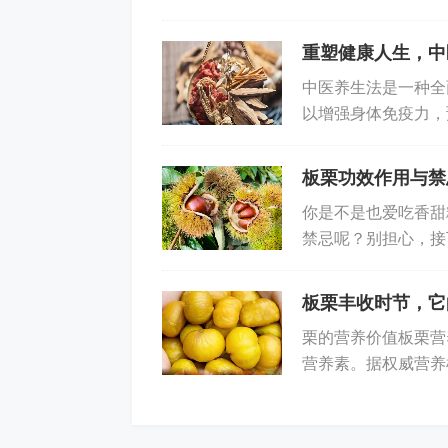
行养生呢？本文将从
蒜蓉炒油麦菜：油麦菜 200 克，蒜
重塑健康人生，中
A、维生素 C、膳食纤维和钾等营养成
中医养生法是一种全
全麦馒头：50 克。全麦馒头富含膳食
以增强身体免疫力，
的几个主要方法。1
结语：
板栗功效作用与禁
高血压患者在日常生活中应遵循上述饮
你是不是也爱吃香甜
禁忌呢？别担心，接
习惯，有效控制血压，降低心脑血管疾
在享受美食的同时，
个性化的饮食方案。
板栗丰收时节，它
栗的营养价值板栗营
营养素。据权威营养机
水化合物42.2克，