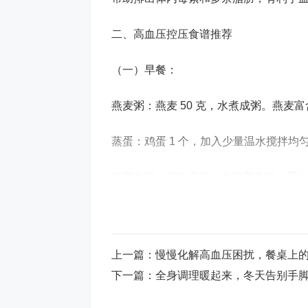
二、高血压控压食谱推荐
（一）早餐：
燕麦粥：燕麦 50 克，水煮成粥。燕麦
蒸蛋：鸡蛋 1 个，加入少量温水搅拌
低脂牛奶：200 毫升。牛奶富含钙、
圣女果：10 个左右。圣女果富含维生素
（二）午餐：
上一篇：
慢慢化解高血压困扰，餐桌上的
下一篇：
全身调理暖起来，冬天告别手
清蒸鲈鱼：鲈鱼 200 克，加入姜、葱、
饱和脂肪酸，有助于降低血脂，对心血