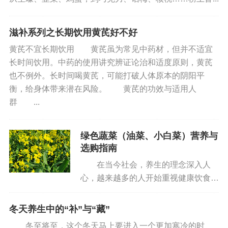
品，可以补血和血，改善手脚冰凉。
滋补系列之长期饮用黄芪好不好
推荐两个手脚冰凉对症的中医方子
黄芪不宜长期饮用 黄芪虽为常见中药材，但并不适宜
内服方：当归6克、大枣10克、桂枝6克、赤芍6
长时间饮用。中药的使用讲究辨证论治和适度原则，黄芪
克、细辛3克、炙甘草6克、通草5克。煎煮后服用，
也不例外。长时间喝黄芪，可能打破人体原本的阴阳平
衡，给身体带来潜在风险。 黄芪的功效与适用人
记得分次服用哦！
群 ...
外用方：桂枝20克、当归20克、艾叶20克、威
灵仙20克、细辛20克。浸泡30分钟后煎煮40分钟，
绿色蔬菜（油菜、小白菜）营养与
用药水温泡四肢。注意水温不要太高，时间控制在3
选购指南
0分钟内就好啦！
在当今社会，养生的理念深入人
心，越来越多的人开始重视健康饮食。
姐妹们，手脚冰凉虽然是个小问题，但也不能
其中，绿色蔬菜成为了养生食谱中的常
忽视哦！通过适量运动、多晒太阳、食疗补血和中
客。长期食用绿色蔬菜，能为人体提供
冬天养生中的“补”与“藏”
医方子等方法，我们可以改善手脚冰凉的情况，让
全方位的营养保障，维持身体的健康运
冬至将至，这个冬天马上要进入一个更加寒冷的时