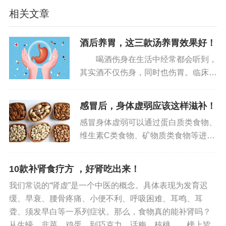
给不足而冰凉。
相关文章
中医支招，让你手脚不再冰凉
酒后养胃，这三款汤养胃效果好！
了解了手脚冰凉的原因，我们就可以对症下药
喝酒伤身在生活中经常都会听到，
啦！中医给出了几个实用的建议：
其实酒不仅伤身，同时也伤胃。临床数
据表明经常喝酒的人很容易出现急性胃
适量运动：动则生阳，动起来就会激发身体的
炎的疾病，尤其是连续大量喝酒，会加
感冒后，身体虚弱应该这样滋补！
阳气。选择一种适合自己的运动，持之以恒坚持下
重自身胃炎情况，会带来强烈的不适，
感冒身体虚弱可以通过蛋白质类食物、
去，让身体暖和起来！
对身体造成的损害是非常大的，因...
维生素C类食物、矿物质类食物等进行
多晒太阳：尤其是后背哦！后背分布着督脉和
食补。1.蛋白质类食物鸡蛋、瘦肉、鱼
虾等食物富含优质蛋白质，可以提供身
膀胱经，是阳经之海。通过推拿、艾灸的方法激发
10款补肾食疗方 ，好肾吃出来！
体所需的能量和营养，有助于增强免疫
后背的阳气，让温暖从背部开始蔓延。
我们常说的“肾虚”是一个中医的概念。具体表现为发育迟
力。2.维生素C类食物柑橘类...
缓、早衰、腰骨疼痛、小便不利、呼吸困难、耳鸣、耳
食疗补血：血虚明显者，可以多吃养血补血的
聋、须发早白等一系列症状。那么，食物真的能补肾吗？
食物和药物。比如当归，它是女性调理身体的圣
从生蠔、韭菜、鸡蛋，到巧克力、话梅、核桃……榜上皆...