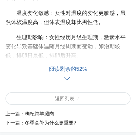
温度变化敏感：女性对温度的变化更敏感，虽
然体核温度高，但体表温度却比男性低。
生理期影响：女性经历月经生理期，激素水平
变化导致基础体温随月经周期而变动，卵泡期较
低，排卵日最低，排卵后升高。
阅读剩余的52%
压力大、减肥过度：长期精神紧张、压力过大
及过度减肥也会导致手脚冰凉。
心血管因素：心脏功能障碍、心阳不足或血液
返回列表
量不够，无法有效输送血液到达身体末梢。
上一篇：
枸杞炖羊腿肉
气血亏虚：当人体内气血能量相对亏虚时，只
下一篇：
冬季食补为什么更重要?
能优先保证脏腑的气血供给，四肢就会因为能量供