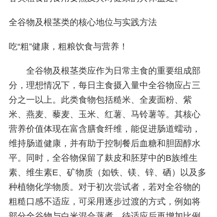
全谷物及根茎类的核心地位与实践方法
吃“粗”健康，粗粮饮食与营养！
全谷物及根茎类应作为日常主食的重要组成部
分，理想情况下，每日主食摄入量中全谷物应占三
分之一以上。此类食物包括糙米、全麦面粉、紫
米、燕麦、藜麦、玉米、红薯、马铃薯等。其核心
营养价值体现在富含膳食纤维，能促进肠道蠕动，
维持肠道健康，并有助于控制餐后血糖和胆固醇水
平。同时，全谷物保留了麸皮和胚芽中的B族维生
素、维生素E、矿物质（如铁、镁、锌、硒）以及多
种植物化学物质。对于初次尝试者，若对全谷物的
粗糙口感不适应，可采用逐步过渡的方式，例如将
部分全谷物与白米混合蒸煮，待适应后再增加比例