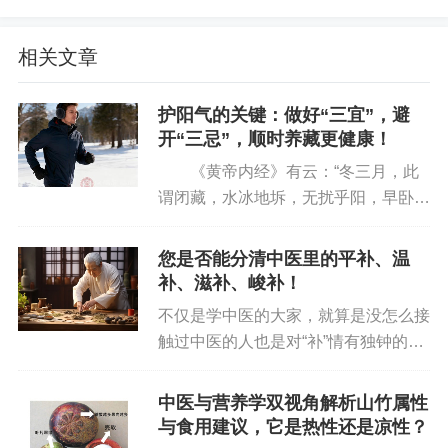
构建健康饮食模式需优先保证植物性食物的摄
入比例，蔬菜水果是粗食的主要来源之一，其消费
相关文章
量应得到充分保证。选择蔬菜水果时，应优先考虑
未经精制加工的品类，例如完整的新鲜蔬菜、未榨
护阳气的关键：做好“三宜”，避
汁的水果。同时，遵循应季原则选择食材，应季蔬
开“三忌”，顺时养藏更健康！
果通常具有更佳的营养价值和风味，且农药残留风
《黄帝内经》有云：“冬三月，此
险相对较低。蔬菜水果提供了人体所需的大部分维
谓闭藏，水冰地坼，无扰乎阳，早卧晚
生素（如维生素C、胡萝卜素）、矿物质（如钾、
起，必待日光。”冬季是自然界万物蛰
伏、阳气潜藏的季节，人体亦应顺应此
镁）、膳食纤维以及多种抗氧化物质和植物化合
您是否能分清中医里的平补、温
规律，以“养藏”为核心。若养生不当，
补、滋补、峻补！
物。这些成分共同作用，有助于增强免疫力、降低
易出现气血亏虚、阳气受损，引...
慢性疾病风险、维持身体正常生理功能。
不仅是学中医的大家，就算是没怎么接
触过中医的人也是对“补”情有独钟的，
坚果类的营养价值与合理摄入
比如最常见的就是生活中人们总是补
肾、补气血、补钙，小说、电影、电视
中医与营养学双视角解析山竹属性
坚果类食物，如杏仁、腰果、芝麻、核桃、松
剧里也是，神秘老者总能掏出一个大补
与食用建议，它是热性还是凉性？
子、花生、榛子等，尽管属于高能量密度的油脂类
的丸子给主角提升功力。既然“补...