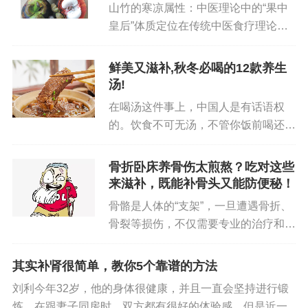
山竹的寒凉属性：中医理论中的“果中
食物，但其脂肪组成以不饱和脂肪酸为主，是健康
皇后”体质定位在传统中医食疗理论
脂肪的重要来源。此外，坚果还富含优质植物蛋
中，食物被划分为寒、凉、平、温、热
白、膳食纤维、维生素E、B族维生素以及钙、磷、
五种性质，这种分类对于指导日常饮
鲜美又滋补,秋冬必喝的12款养生
锌、铁等矿物质。这些营养成分有助于维持心血管
食、调理体质具有重要意义。山竹（学
汤!
名：Garcinia mangos...
健康、提供抗氧化保护、改善认知功能并增强饱腹
在喝汤这件事上，中国人是有话语权
感。食用方式多样，可直接原味食用、烘烤后作为
的。饮食不可无汤，不管你饭前喝还是
零食，或作为食材融入日常菜肴、沙拉、烘焙食品
饭后喝，还是边吃边喝，喝汤之习已经
渗透进了我们的生活中。尤其是台台的
中。关键在于控制每日摄入量，建议成人每日摄入
骨折卧床养骨伤太煎熬？吃对这些
广东粉丝们，个个爱汤如命，信奉着宁
原味坚果10-15克（约一小把），避免过量摄入导致
来滋补，既能补骨头又能防便秘！
可食无肉，不可饭无汤。中国人擅长...
能量过剩。
骨骼是人体的“支架”，一旦遭遇骨折、
骨裂等损伤，不仅需要专业的治疗和充
总结
足的休息，科学的饮食调理更是促进骨
骼愈合的关键。很多骨伤病人及家属都
其实补肾很简单，教你5个靠谱的方法
吃“粗”健康，粗粮饮食与营养！
会困惑，受伤后到底该吃什么、怎么吃
刘利今年32岁，他的身体很健康，并且一直会坚持进行锻
才能让骨头长得更快？其实，骨...
推广粗食摄入是优化我国居民膳食结构、提升
炼，在跟妻子同房时，双方都有很好的体验感。但是近一